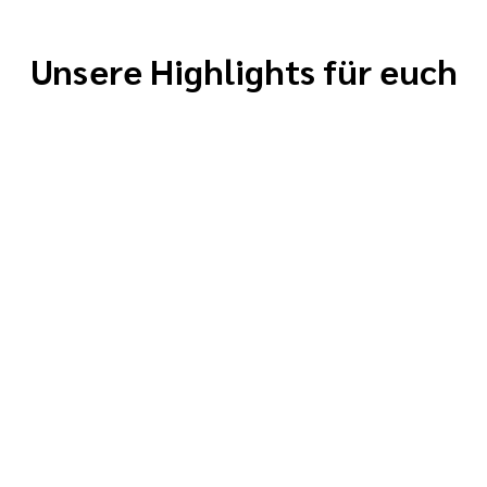
bleibt
informiert
Unsere Highlights für euch
über unsere
nächsten
Aktionen.